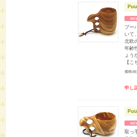
Puu
プー
いて
北欧
年齢
ょう
【こ
価格
(税
申し
Puu
取っ