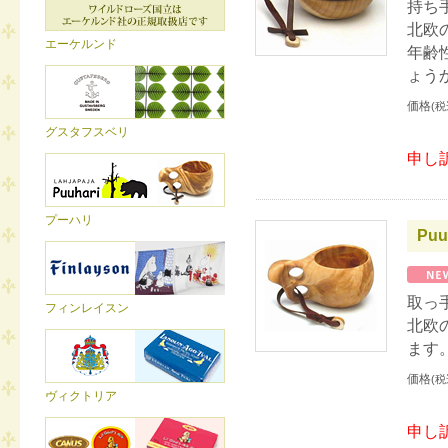
持ち
北欧
エーケルンド
年齢
ょう
価格
(税
グスタフスベリ
申し
プーハリ
Puu
取っ
フィンレイスン
北欧
ます
価格
(税
ヴィクトリア
申し