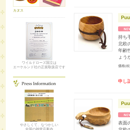
カヌス
Puu
持ち
北欧
年齢
ょう
ワイルドローズ国立は
価格
(税
エーケルンド社の正規取扱店です
申し
Puu
表面
やさしくて、なつかしい
北欧
全国の雑貨店案内