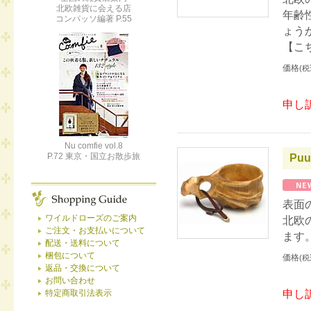
北欧雑貨に会える店
年齢
コンパッソ編著 P.55
ょう
【こ
価格
(税
申し
Nu comfie vol.8
P.72 東京・国立お散歩旅
Puu
表面
ワイルドローズのご案内
北欧
ご注文・お支払いについて
ます
配送・送料について
梱包について
価格
(税
返品・交換について
お問い合わせ
申し
特定商取引法表示