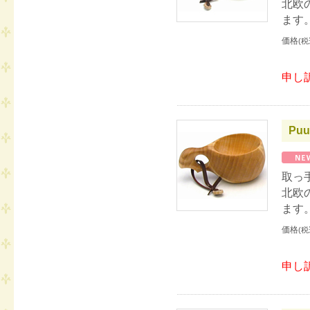
北欧
ます
価格
(税
申し
Puu
取っ
北欧
ます
価格
(税
申し